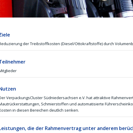
Ziele
Reduzierung der Treibstoffkosten (Diesel/Ottokraftstoffe) durch Volum
Teilnehmer
Mitglieder
Nutzen
Der VerpackungsCluster Südniedersachsen e.V. hat attraktive Rahmenvertr
Mautrückerstattungen, Schmierstoffen und automatisierte Führerscheinkon
Kosten in diesen Bereichen deutlich senken.
Leistungen, die der Rahmenvertrag unter anderem berück