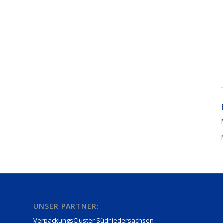
UNSER PARTNER:
VerpackungsCluster Südniedersachsen